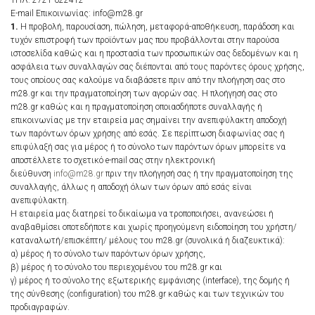
ΤΗΛ: 2721 022412
E-mail Επικοινωνίας: info@m28.gr
1.
Η προβολή, παρουσίαση, πώληση, μεταφορά-αποθήκευση, παράδοση και
τυχόν επιστροφή των προϊόντων μας που προβάλλονται στην παρούσα
ιστοσελίδα καθώς και η προστασία των προσωπικών σας δεδομένων και η
ασφάλεια των συναλλαγών σας διέπονται από τους παρόντες όρους χρήσης,
τους οποίους σας καλούμε να διαβάσετε πριν από την πλοήγηση σας στο
m28.gr και την πραγματοποίηση των αγορών σας. Η πλοήγησή σας στο
m28.gr καθώς και η πραγματοποίηση οποιασδήποτε συναλλαγής ή
επικοινωνίας με την εταιρεία μας σημαίνει την ανεπιφύλακτη αποδοχή
των παρόντων όρων χρήσης από εσάς. Σε περίπτωση διαφωνίας σας ή
επιφύλαξή σας για μέρος ή το σύνολο των παρόντων όρων μπορείτε να
αποστέλλετε το σχετικό e-mail σας στην ηλεκτρονική
διεύθυνση
info@m28.gr
πριν την πλοήγησή σας ή την πραγματοποίηση της
συναλλαγής, άλλως η αποδοχή όλων των όρων από εσάς είναι
ανεπιφύλακτη.
Η εταιρεία μας διατηρεί το δικαίωμα να τροποποιήσει, ανανεώσει ή
αναβαθμίσει οποτεδήποτε και χωρίς προηγούμενη ειδοποίηση του χρήστη/
καταναλωτή/επισκέπτη/ μέλους του m28.gr (συνολικά ή διαζευκτικά):
α) μέρος ή το σύνολο των παρόντων όρων χρήσης,
β) μέρος ή το σύνολο του περιεχομένου του m28.gr και
γ) μέρος ή το σύνολο της εξωτερικής εμφάνισης (interface), της δομής ή
της σύνθεσης (configuration) του m28.gr καθώς και των τεχνικών του
προδιαγραφών.