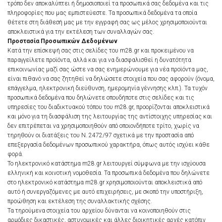
τρόπο δεν αποκαλύπτει ή δημοσιοποιεί τα προσωπικά σας δεδομένα και τις
πληροφορίες που μας εμπιστεύεστε. Τα προσωπικά δεδομένα τα οποία
θέτετε στη διάθεσή μας με την εγγραφή σας ως μέλος χρησιμοποιούνται
αποκλειστικά για την εκτέλεση των συναλλαγών σας.
Προστασία Προσωπικών Δεδομένων
Κατά την επίσκεψή σας στις σελίδες του m28.gr και προκειμένου να
παραγγείλετε προϊόντα, αλλά και για να διασφαλισθεί η δυνατότητα
επικοινωνίας μαζί σας ώστε να σας ενημερώνουμε για νέα προϊόντα μας,
είναι πιθανό να σας ζητηθεί να δηλώσετε στοιχεία που σας αφορούν (όνομα,
επάγγελμα, ηλεκτρονική διεύθυνση, ημερομηνία γέννησης κλπ.). Τα τυχόν
προσωπικά δεδομένα που δηλώνετε οπουδήποτε στις σελίδες και τις
υπηρεσίες του διαδικτυακού τόπου του m28.gr, προορίζονται αποκλειστικά
και μόνο για τη διασφάλιση της λειτουργίας της αντίστοιχης υπηρεσίας και
δεν επιτρέπεται να χρησιμοποιηθούν από οποιονδήποτε τρίτο, χωρίς να
τηρηθούν οι διατάξεις του Ν. 2472/97 σχετικά με την προστασία από
επεξεργασία δεδομένων προσωπικού χαρακτήρα, όπως αυτός ισχύει κάθε
φορά.
Το ηλεκτρονικό κατάστημα m28.gr λειτουργεί σύμφωνα με την ισχύουσα
ελληνική και κοινοτική νομοθεσία. Τα προσωπικά δεδομένα που δηλώνετε
στο ηλεκτρονικό κατάστημα m28.gr xρησιμοποιούνται αποκλειστικά από
αυτό ή συνεργαζόμενες με αυτό επιχειρήσεις, με σκοπό την υποστήριξη,
προώθηση και εκτέλεση της συναλλακτικής σχέσης.
Τα τηρούμενα στοιχεία του αρχείου δύνανται να κοινοποιηθούν στις
αρμόδιες δικαστικές, αστυνομικές και άλλες διοικητικές αρχές κατόπιν