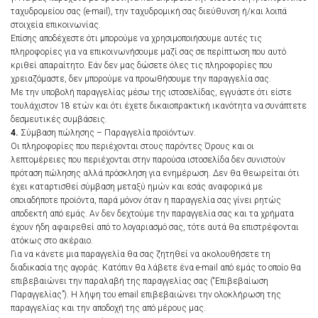
ταχυδρομείου σας (e-mail), την ταχυδρομική σας διεύθυνση ή/και λοιπά
στοιχεία επικοινωνίας.
Επίσης αποδέχεστε ότι μπορούμε να χρησιμοποιήσουμε αυτές τις
πληροφορίες για να επικοινωνήσουμε μαζί σας σε περίπτωση που αυτό
κριθεί απαραίτητο. Εάν δεν μας δώσετε όλες τις πληροφορίες που
χρειαζόμαστε, δεν μπορούμε να προωθήσουμε την παραγγελία σας.
Με την υποβολή παραγγελίας μέσω της ιστοσελίδας, εγγυάστε ότι είστε
τουλάχιστον 18 ετών και ότι έχετε δικαιοπρακτική ικανότητα να συνάπτετε
δεσμευτικές συμβάσεις.
4.
Σύμβαση πώλησης – Παραγγελία προϊόντων.
Οι πληροφορίες που περιέχονται στους παρόντες Όρους και οι
λεπτομέρειες που περιέχονται στην παρούσα ιστοσελίδα δεν συνιστούν
πρόταση πώλησης αλλά πρόσκληση για ενημέρωση. Δεν θα θεωρείται ότι
έχει καταρτισθεί σύμβαση μεταξύ ημών και εσάς αναφορικά με
οποιαδήποτε προϊόντα, παρά μόνον όταν η παραγγελία σας γίνει ρητώς
αποδεκτή από εμάς. Αν δεν δεχτούμε την παραγγελία σας και τα χρήματα
έχουν ήδη αφαιρεθεί από το λογαριασμό σας, τότε αυτά θα επιστρέφονται
ατόκως στο ακέραιο.
Για να κάνετε μια παραγγελία θα σας ζητηθεί να ακολουθήσετε τη
διαδικασία της αγοράς. Κατόπιν θα λάβετε ένα e-mail από εμάς το οποίο θα
επιβεβαιώνει την παραλαβή της παραγγελίας σας (“Επιβεβαίωση
Παραγγελίας”). Η λήψη του email επιβεβαιώνει την ολοκλήρωση της
παραγγελίας και την αποδοχή της από μέρους μας.