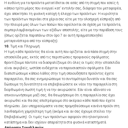
Η ευθύνη για τα προϊόντα μετατίθεται σε εσάς από τη στιγμή που εσείς ή
κάποιο τρίτο μέρος που ενεργεί κατ’ εντολήν σας, διάφορο του μεταφορέα,
έχει αποκτήσει τη φυσική κατοχή ή έλεγχο των προϊόντων. Η κυριότητα
των προϊόντων περνάει στα χέρια σας είτε με την ολοσχερή είσπραξη από
την πλευρά μας όλων των ποσών που οφείλονται σε σχέση με τα προϊόντα,
συμπεριλαμβανομένων των εξόδων αποστολής, είτε με την παράδοση τους
(όπως ορίζεται παραπάνω στον όρο 7 αν αυτή πραγματοποιηθεί
μεταγενέστερα από την είσπραξη).
10.
Τιμή και Πληρωμή.
Η τιμή κάθε προϊόντος θα είναι αυτή που ορίζεται ανά πάσα στιγμή στην
ιστοσελίδα μας, εκτός από τις περιπτώσεις προφανούς σφάλματος.
Φροντίζουμε πάντοτε να διασφαλίζουμε ότι όλες οι τιμές στην ιστοσελίδα
είναι ακριβείς, ωστόσο ενδέχεται να παρουσιαστούν σφάλματα. Εάν
διαπιστώσουμε κάποιο λάθος στην τιμή οποιουδήποτε προϊόντος έχετε
παραγγείλει, θα σας ενημερώσουμε το συντομότερο δυνατόν και θα σας
δώσουμε τη δυνατότητα να επιβεβαιώσετε εκ νέου την παραγγελία στη
διορθωμένη σωστή τιμή ή να την ακυρώσετε. Εάν είναι αδύνατο να
επικοινωνήσουμε μαζί σας, θα θεωρήσουμε ότι η παραγγελία σας έχει
ακυρωθεί και θα σας επιστρέψουμε στο ακέραιο κάθε ποσό που έχετε
πληρώσει. Δεν υποχρεούμαστε να σας προμηθεύσουμε κανένα προϊόν στη
λανθασμένη χαμηλότερη τιμή (ακόμα και αν σας έχουμε στείλει την
Επιβεβαίωση). Οι τιμές των προϊόντων αφορούν στο ηλεκτρονικό
κατάστημα και δεν ισχύουν απαραίτητα στα φυσικά καταστήματά.
Απόρρητο Συναλλαγών