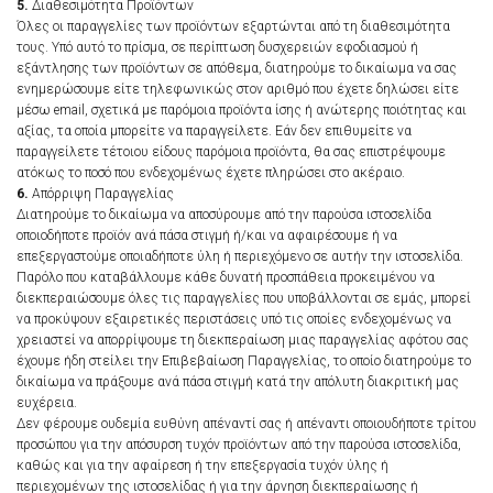
5.
Διαθεσιμότητα Προϊόντων
Όλες οι παραγγελίες των προϊόντων εξαρτώνται από τη διαθεσιμότητα
τους. Υπό αυτό το πρίσμα, σε περίπτωση δυσχερειών εφοδιασμού ή
εξάντλησης των προϊόντων σε απόθεμα, διατηρούμε το δικαίωμα να σας
ενημερώσουμε είτε τηλεφωνικώς στον αριθμό που έχετε δηλώσει είτε
μέσω email, σχετικά με παρόμοια προϊόντα ίσης ή ανώτερης ποιότητας και
αξίας, τα οποία μπορείτε να παραγγείλετε. Εάν δεν επιθυμείτε να
παραγγείλετε τέτοιου είδους παρόμοια προϊόντα, θα σας επιστρέψουμε
ατόκως το ποσό που ενδεχομένως έχετε πληρώσει στο ακέραιο.
6.
Απόρριψη Παραγγελίας
Διατηρούμε το δικαίωμα να αποσύρουμε από την παρούσα ιστοσελίδα
οποιοδήποτε προϊόν ανά πάσα στιγμή ή/και να αφαιρέσουμε ή να
επεξεργαστούμε οποιαδήποτε ύλη ή περιεχόμενο σε αυτήν την ιστοσελίδα.
Παρόλο που καταβάλλουμε κάθε δυνατή προσπάθεια προκειμένου να
διεκπεραιώσουμε όλες τις παραγγελίες που υποβάλλονται σε εμάς, μπορεί
να προκύψουν εξαιρετικές περιστάσεις υπό τις οποίες ενδεχομένως να
χρειαστεί να απορρίψουμε τη διεκπεραίωση μιας παραγγελίας αφότου σας
έχουμε ήδη στείλει την Επιβεβαίωση Παραγγελίας, το οποίο διατηρούμε το
δικαίωμα να πράξουμε ανά πάσα στιγμή κατά την απόλυτη διακριτική μας
ευχέρεια.
Δεν φέρουμε ουδεμία ευθύνη απέναντί σας ή απέναντι οποιουδήποτε τρίτου
προσώπου για την απόσυρση τυχόν προϊόντων από την παρούσα ιστοσελίδα,
καθώς και για την αφαίρεση ή την επεξεργασία τυχόν ύλης ή
περιεχομένων της ιστοσελίδας ή για την άρνηση διεκπεραίωσης ή