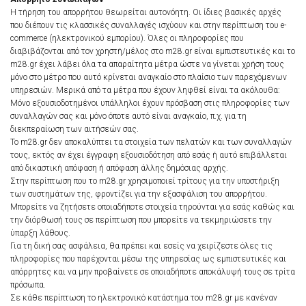
Η τήρηση του απορρήτου θεωρείται αυτονόητη. Οι ίδιες βασικές αρχές
που διέπουν τις κλασσικές συναλλαγές ισχύουν και στην περίπτωση του e-
commerce (ηλεκτρονικού εμπορίου). Όλες οι πληροφορίες που
διαβιβάζονται από τον χρηστή/μέλος στο m28.gr είναι εμπιστευτικές και το
m28.gr έχει λάβει όλα τα απαραίτητα μέτρα ώστε να γίνεται χρήση τους
μόνο στο μέτρο που αυτό κρίνεται αναγκαίο στο πλαίσιο των παρεχόμενων
υπηρεσιών. Μερικά από τα μέτρα που έχουν ληφθεί είναι τα ακόλουθα:
Μόνο εξουσιοδοτημένοι υπάλληλοι έχουν πρόσβαση στις πληροφορίες των
συναλλαγών σας και μόνο όποτε αυτό είναι αναγκαίο, π.χ. για τη
διεκπεραίωση των αιτήσεών σας.
Το m28.gr δεν αποκαλύπτει τα στοιχεία των πελατών και των συναλλαγών
τους, εκτός αν έχει έγγραφη εξουσιοδότηση από εσάς ή αυτό επιβάλλεται
από δικαστική απόφαση ή απόφαση άλλης δημόσιας αρχής.
Στην περίπτωση που το m28.gr χρησιμοποιεί τρίτους για την υποστήριξη
των συστημάτων της, φροντίζει για την εξασφάλιση του απορρήτου.
Μπορείτε να ζητήσετε οποιαδήποτε στοιχεία τηρούνται για εσάς καθώς και
την διόρθωσή τους σε περίπτωση που μπορείτε να τεκμηριώσετε την
ύπαρξη λάθους.
Για τη δική σας ασφάλεια, θα πρέπει και εσείς να χειρίζεστε όλες τις
πληροφορίες που παρέχονται μέσω της υπηρεσίας ως εμπιστευτικές και
απόρρητες και να μην προβαίνετε σε οποιαδήποτε αποκάλυψή τους σε τρίτα
πρόσωπα.
Σε κάθε περίπτωση το ηλεκτρονικό κατάστημα του m28.gr με κανέναν