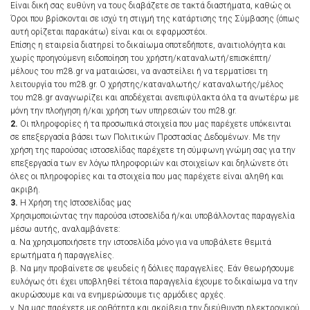
Είναι δική σας ευθύνη να τους διαβάζετε σε τακτά διαστήματα, καθώς οι
Όροι που βρίσκονται σε ισχύ τη στιγμή της κατάρτισης της Σύμβασης (όπως
αυτή ορίζεται παρακάτω) είναι και οι εφαρμοστέοι.
Επίσης η εταιρεία διατηρεί το δικαίωμα οποτεδήποτε, αναιτιολόγητα και
χωρίς προηγούμενη ειδοποίηση του χρήστη/καταναλωτή/επισκέπτη/
μέλους του m28.gr να ματαιώσει, να αναστείλει ή να τερματίσει τη
λειτουργία του m28.gr. Ο χρήστης/καταναλωτής/ καταναλωτής/μέλος
του m28.gr αναγνωρίζει και αποδέχεται ανεπιφύλακτα όλα τα ανωτέρω με
μόνη την πλοήγηση ή/και χρήση των υπηρεσιών του m28.gr.
2.
Οι πληροφορίες ή τα προσωπικά στοιχεία που μας παρέχετε υπόκεινται
σε επεξεργασία βάσει των Πολιτικών Προστασίας Δεδομένων. Με την
χρήση της παρούσας ιστοσελίδας παρέχετε τη σύμφωνη γνώμη σας για την
επεξεργασία των εν λόγω πληροφοριών και στοιχείων και δηλώνετε ότι
όλες οι πληροφορίες και τα στοιχεία που μας παρέχετε είναι αληθή και
ακριβή.
3.
Η Χρήση της Ιστοσελίδας μας
Χρησιμοποιώντας την παρούσα ιστοσελίδα ή/και υποβάλλοντας παραγγελία
μέσω αυτής, αναλαμβάνετε:
α. Να χρησιμοποιήσετε την ιστοσελίδα μόνο για να υποβάλετε θεμιτά
ερωτήματα ή παραγγελίες.
β. Να μην προβαίνετε σε ψευδείς ή δόλιες παραγγελίες. Εάν θεωρήσουμε
ευλόγως ότι έχει υποβληθεί τέτοια παραγγελία έχουμε το δικαίωμα να την
ακυρώσουμε και να ενημερώσουμε τις αρμόδιες αρχές.
γ. Να μας παρέχετε με ορθότητα και ακρίβεια την διεύθυνση ηλεκτρονικού