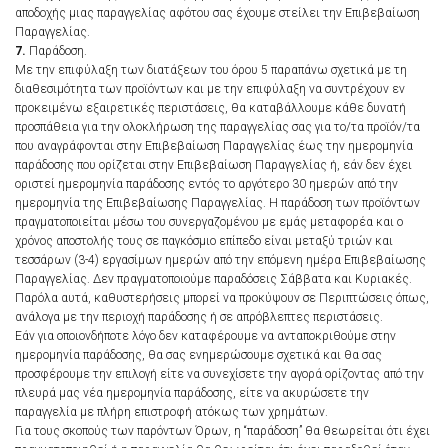
αποδοχής μιας παραγγελίας αφότου σας έχουμε στείλει την Επιβεβαίωση
Παραγγελίας.
7.
Παράδοση.
Με την επιφύλαξη των διατάξεων του όρου 5 παραπάνω σχετικά με τη
διαθεσιμότητα των προϊόντων και με την επιφύλαξη να συντρέχουν εν
προκειμένω εξαιρετικές περιστάσεις, θα καταβάλλουμε κάθε δυνατή
προσπάθεια για την ολοκλήρωση της παραγγελίας σας για το/τα προϊόν/τα
που αναγράφονται στην Επιβεβαίωση Παραγγελίας έως την ημερομηνία
παράδοσης που ορίζεται στην Επιβεβαίωση Παραγγελίας ή, εάν δεν έχει
οριστεί ημερομηνία παράδοσης εντός το αργότερο 30 ημερών από την
ημερομηνία της Επιβεβαίωσης Παραγγελίας. Η παράδοση των προϊόντων
πραγματοποιείται μέσω του συνεργαζομένου με εμάς μεταφορέα και ο
χρόνος αποστολής τους σε παγκόσμιο επίπεδο είναι μεταξύ τριών και
τεσσάρων (3-4) εργασίμων ημερών από την επόμενη ημέρα Επιβεβαίωσης
Παραγγελίας. Δεν πραγματοποιούμε παραδόσεις Σάββατα και Κυριακές.
Παρόλα αυτά, καθυστερήσεις μπορεί να προκύψουν σε Περιπτώσεις όπως,
ανάλογα με την περιοχή παράδοσης ή σε απρόβλεπτες περιστάσεις.
Εάν για οποιονδήποτε λόγο δεν καταφέρουμε να ανταποκριθούμε στην
ημερομηνία παράδοσης, θα σας ενημερώσουμε σχετικά και θα σας
προσφέρουμε την επιλογή είτε να συνεχίσετε την αγορά ορίζοντας από την
πλευρά μας νέα ημερομηνία παράδοσης, είτε να ακυρώσετε την
παραγγελία με πλήρη επιστροφή ατόκως των χρημάτων.
Για τους σκοπούς των παρόντων Όρων, η “παράδοση” θα θεωρείται ότι έχει