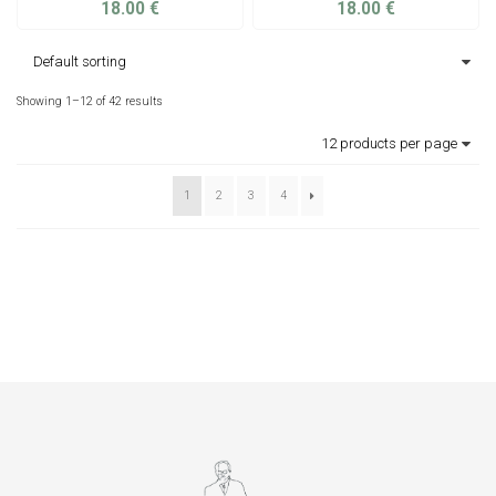
18.00
€
18.00
€
ADD TO CART
ADD TO CART
Showing 1–12 of 42 results
1
2
3
4