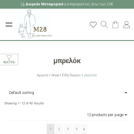
Δωρεάν Μεταφορικά
για παραγγελίες άνω των 20€
μπρελόκ
ΦΊΛΤΡΑ
›
›
›
Αρχική
Shop
Είδη δώρου
μπρελόκ
Showing 1–12 of 42 results
1
2
3
4