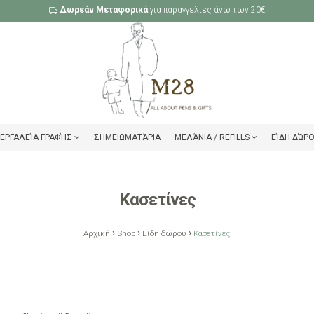
Δωρεάν Μεταφορικά
για παραγγελίες άνω των 20€
ΕΡΓΑΛΕΊΑ ΓΡΑΦΉΣ
ΣΗΜΕΙΩΜΑΤΆΡΙΑ
ΜΕΛΆΝΙΑ / REFILLS
ΕΊΔΗ ΔΏΡ
Κασετίνες
›
›
›
Αρχική
Shop
Είδη δώρου
Κασετίνες