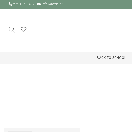
2721 022412
info@m28.gr
BACK TO SCHOOL