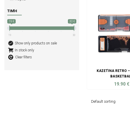
ΤΙΜΉ
19 €
30 €
19
30
Show only products on sale
In stock only
Clear filters
ΚΑΣΕΤΊΝΑ RETRO 
BASKETBA
19.90
€
ADD TO C