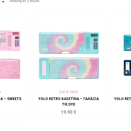
Showing all 5 results
k
Out of stock
ΝΑ – SWEETS
YOLO RETRO ΚΑΣΕΤΊΝΑ – ΓΑΛΆΖΙΑ
YOLO RET
TIE DYE
19.90
€
ART
ADD TO CART