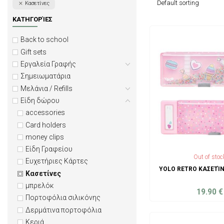
Κασετίνες
ΚΑΤΗΓΟΡΊΕΣ
Back to school
Gift sets
Εργαλεία Γραφής
Σημειωματάρια
Μελάνια / Refills
Είδη δώρου
accessories
Card holders
money clips
Είδη Γραφείου
Out of stoc
Ευχετήριες Κάρτες
YOLO RETRO ΚΑΣΕΤΊ
Κασετίνες
μπρελόκ
19.90
€
Πορτοφόλια σιλικόνης
ADD TO C
Δερμάτινα πορτοφόλια
Κεριά