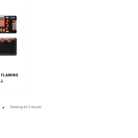
– FLAMING
LL
ART
Showing all 5 results