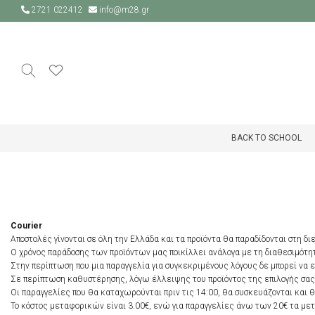
2721 022412
info@m28.gr
BACK TO SCHOOL
Courier
Αποστολές γίνονται σε όλη την Ελλάδα και τα προϊόντα θα παραδίδονται στη δι
Ο χρόνος παράδοσης των προϊόντων μας ποικίλλει ανάλογα με τη διαθεσιμότητα
Στην περίπτωση που μια παραγγελία για συγκεκριμένους λόγους δε μπορεί να 
Σε περίπτωση καθυστέρησης, λόγω έλλειψης του προϊόντος της επιλογής σας,
Οι παραγγελίες που θα καταχωρούνται πριν τις 14:00, θα συσκευάζονται και 
Το κόστος μεταφορικών είναι 3.00€, ενώ για παραγγελίες άνω των 20€ τα μετ