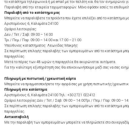
το κατάστημα τηλεφωνικά ή με email με τον πελάτη και θα τον ενημερώνει γι
Παραλαβή από την εταιρεία ταχυμεταφορών: Μόνο εφόσον εσείς το επιθυμείτ
Παραλαβή από το κατάστημα μας
Μπορείτε να παραλάβετε τα προϊόντα που έχετε επιλέξει από το κατάστημα μ
Αριστομένους 6, Καλαμάτα 24100
Ωράριο λειτουργίας:
Δευ / Τετ / Σαβ: 09:00 – 14:00
Τρι / Πεμ / Παρ: 09:00 – 14:00 και 17:00 – 21:00
Υπεύθυνος καταστήματος: Λεωνίδας Μακρής
Σε περίπτωση επιλογής παραλαβής των εμπορευμάτων από το κατάστημα μπορ
παραγγελίας.
Μετά το πέρας των 48 ωρών η παραγγελία θα ακυρώνεται αυτόματα.
Για την καλύτερη εξυπηρέτησή σας θα επικοινωνήσουμε μαζί σας να σας ενημ
Πληρωμή με πιστωτική / χρεωστική κάρτα
Μπορείτε να πραγματοποιήσετε την αγορά σας με χρήση πιστωτικής/χρεωστι
Πληρωμή στο κατάστημα
Αριστομένους 6, Καλαμάτα 24100 Τηλ.: +30 2721 022412
Ωράριο λειτουργίας:Δευ / Τετ / Σαβ: 09:00 – 14:00Τρι / Πεμ / Παρ: 09:00 – 14
Σε περίπτωση επιλογής παραλαβής των εμπορευμάτων από το κατάστημα μπορ
παραγγελίας.
Αντικαταβολή
Με την παραλαβή των εμπορευμάτων μπορείτε να πληρώσετε στο συνεργαζόμενο 