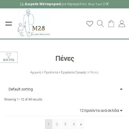
Δωρεάν Μεταφορικά
για παραγγελίες άνω των 20€
Πένες
ΦΊΛΤΡΑ
›
›
›
Αρχική
Προϊόντα
Εργαλεία Γραφής
Πένες
Showing 1–12 of 44 results
1
2
3
4