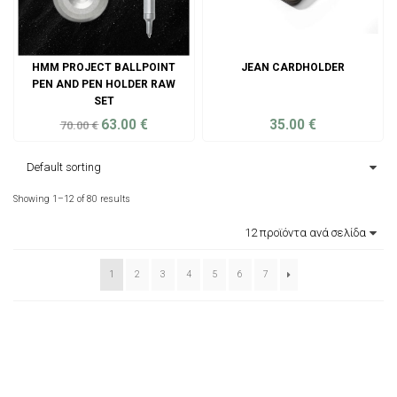
HMM PROJECT BALLPOINT
JEAN CARDHOLDER
PEN AND PEN HOLDER RAW
SET
63.00
€
35.00
€
70.00
€
ADD TO CART
ADD TO CART
Showing 1–12 of 80 results
1
2
3
4
5
6
7