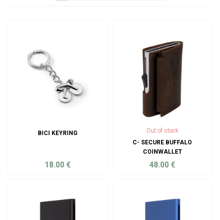
Out of stock
BICI KEYRING
C- SECURE BUFFALO
COINWALLET
18.00
€
48.00
€
ADD TO CART
ADD TO CART