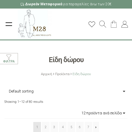
Δωρεάν Μεταφορικά
για παραγγελίες άνω των 20€
Είδη δώρου
ΦΊΛΤΡΑ
›
›
Αρχική
Προϊόντα
Είδη δώρου
Showing 1–12 of 80 results
1
2
3
4
5
6
7