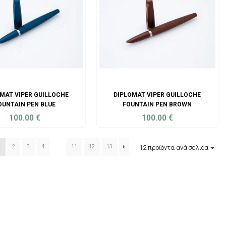
MAT VIPER GUILLOCHE
DIPLOMAT VIPER GUILLOCHE
OUNTAIN PEN BLUE
FOUNTAIN PEN BROWN
100.00
€
100.00
€
ADD TO CART
ADD TO CART
1
2
3
4
…
11
12
13