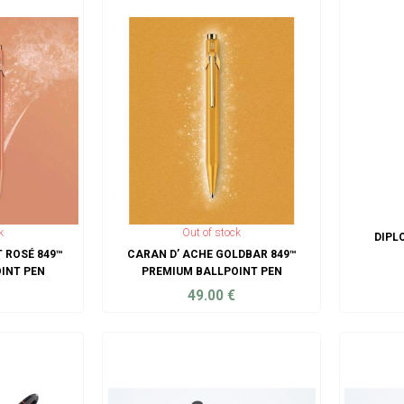
k
Out of stock
DIPL
 ROSÉ 849™
CARAN D’ ACHE GOLDBAR 849™
INT PEN
PREMIUM BALLPOINT PEN
49.00
€
ART
ADD TO CART