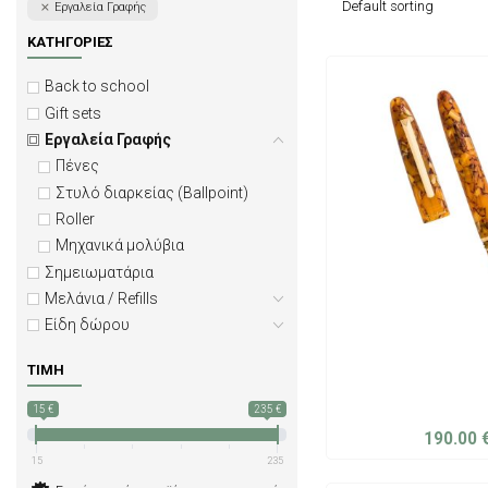
Εργαλεία Γραφής
ΚΑΤΗΓΟΡΊΕΣ
Back to school
Gift sets
Εργαλεία Γραφής
Πένες
Στυλό διαρκείας (Ballpoint)
Roller
Μηχανικά μολύβια
Σημειωματάρια
Μελάνια / Refills
Είδη δώρου
ΤΙΜΉ
15 €
235 €
190.00
15
235
ADD TO C