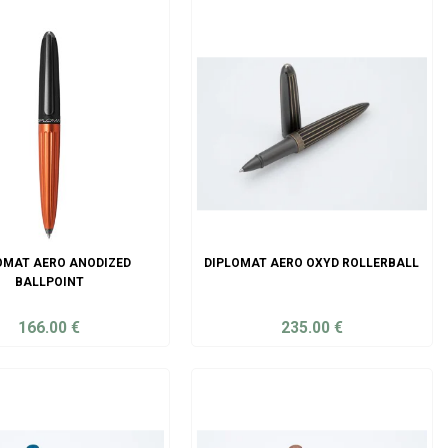
OMAT AERO ANODIZED
DIPLOMAT AERO OXYD ROLLERBALL
BALLPOINT
166.00
€
235.00
€
ADD TO CART
ADD TO CART