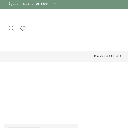
2721 022412
info@m28.gr
BACK TO SCHOOL