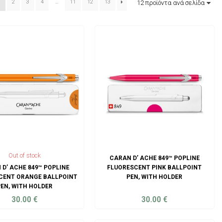
1
2
3
4
…
11
12
13
Out of stock
CARAN D’ ACHE 849™ POPLINE
 D’ ACHE 849™ POPLINE
FLUORESCENT PINK BALLPOINT
CENT ORANGE BALLPOINT
PEN, WITH HOLDER
EN, WITH HOLDER
30.00
€
30.00
€
ADD TO CART
ADD TO CART