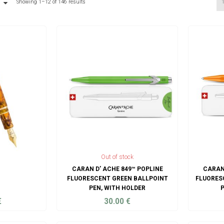
Showing 1–12 of 146 results
Out of stock
CARAN D’ ACHE 849™ POPLINE
CARAN
FLUORESCENT GREEN BALLPOINT
FLUORES
PEN, WITH HOLDER
P
€
30.00
€
ART
ADD TO CART