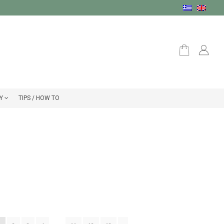
Υ
TIPS / HOW TO