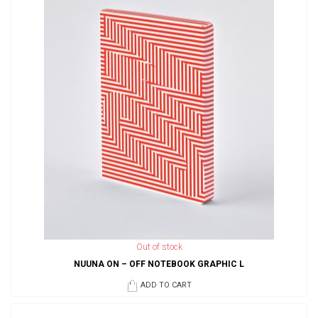
Out of stock
NUUNA ON – OFF NOTEBOOK GRAPHIC L
ADD TO CART