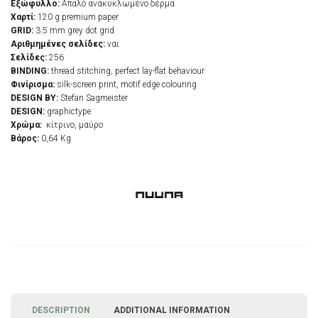
Εξώφυλλο:
Απαλό ανακυκλωμένο δέρμα
Χαρτί:
120 g premium paper
GRID:
3.5 mm grey dot grid
Αριθμημένες σελίδες:
ναι
Σελίδες:
256
BINDING:
thread stitching, perfect lay-flat behaviour
Φινίρισμα:
silk-screen print, motif edge colouring
DESIGN BY:
Stefan Sagmeister
DESIGN:
graphictype
Χρώμα:
κίτρινο, μαύρο
Βάρος:
0,64 Kg
DESCRIPTION
ADDITIONAL INFORMATION