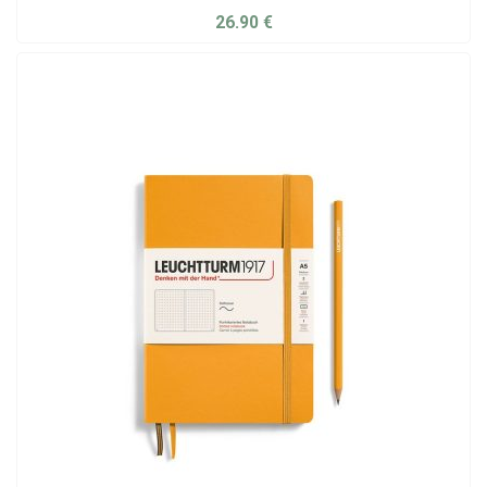
26.90
€
ADD TO CART