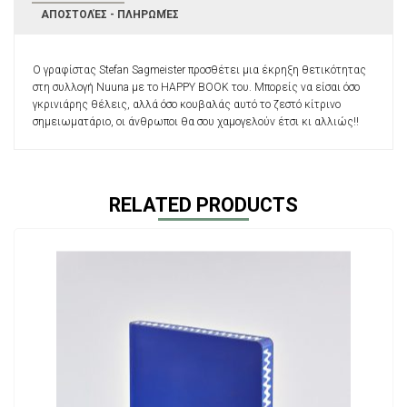
ΑΠΟΣΤΟΛΈΣ - ΠΛΗΡΩΜΈΣ
Ο γραφίστας Stefan Sagmeister προσθέτει μια έκρηξη θετικότητας
στη συλλογή Nuuna με το HAPPY BOOK του. Μπορείς να είσαι όσο
γκρινιάρης θέλεις, αλλά όσο κουβαλάς αυτό το ζεστό κίτρινο
σημειωματάριο, οι άνθρωποι θα σου χαμογελούν έτσι κι αλλιώς!!
RELATED PRODUCTS