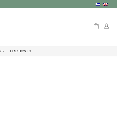
Υ
TIPS / HOW TO