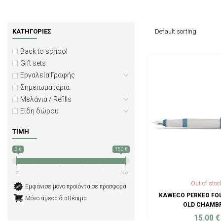
ΚΑΤΗΓΟΡΊΕΣ
Back to school
Gift sets
Εργαλεία Γραφής
Σημειωματάρια
Μελάνια / Refills
Είδη δώρου
ΤΙΜΉ
2 €
150 €
2
150
Out of stoc
Εμφάνισε μόνο προϊόντα σε προσφορά
KAWECO PERKEO FO
Μόνο άμεσα διαθέσιμα
OLD CHAMB
15.00
€