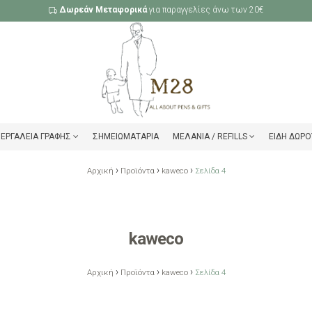
Δωρεάν Μεταφορικά
για παραγγελίες άνω των 20€
ΕΡΓΑΛΕΊΑ ΓΡΑΦΉΣ
ΣΗΜΕΙΩΜΑΤΆΡΙΑ
ΜΕΛΆΝΙΑ / REFILLS
ΕΊΔΗ ΔΏΡΟ
›
›
›
Αρχική
Προϊόντα
kaweco
Σελίδα 4
kaweco
›
›
›
Αρχική
Προϊόντα
kaweco
Σελίδα 4