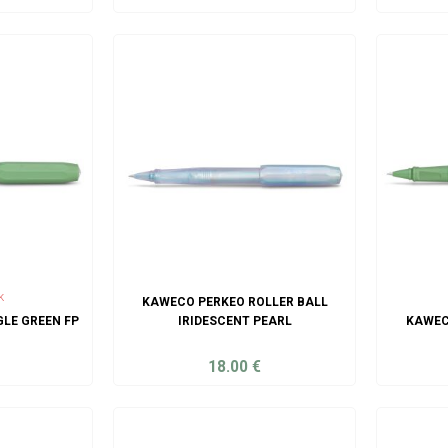
ART
ADD TO CART
k
KAWECO PERKEO ROLLER BALL
LE GREEN FP
IRIDESCENT PEARL
KAWEC
18.00
€
ART
ADD TO CART