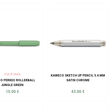
ADD TO CART
ADD TO CART
Out of stock
KAWECO SKETCH UP PENCIL 5.6 MM
O PERKEO ROLLERBALL
SATIN CHROME
JUNGLE GREEN
15.00
€
43.00
€
ADD TO CART
ADD TO CART