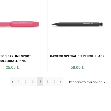
ECO SKYLINE SPORT
KAWECO SPECIAL 0.7 PENCIL BLACK
ROLLERBALL PINK
25.00
€
50.00
€
ADD TO CART
ADD TO CART
1
2
3
4
5
6