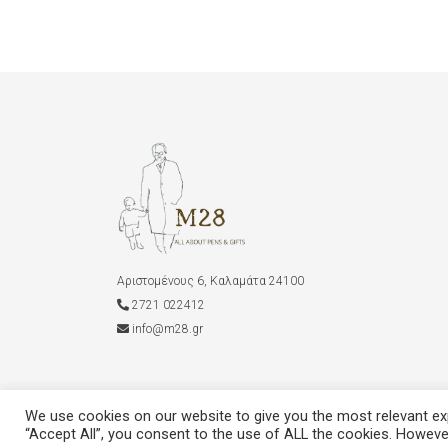
Αριστομένους 6, Καλαμάτα 24100
2721 022412
info@m28.gr
We use cookies on our website to give you the most relevant exp
“Accept All”, you consent to the use of ALL the cookies. However
M28
© 2022 - 2026