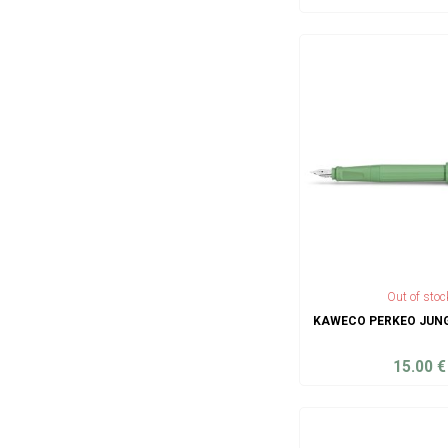
ADD TO C
Out of stoc
KAWECO PERKEO JUNG
15.00
€
ADD TO C