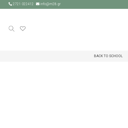
2721 022412
info@m28.gr
BACK TO SCHOOL