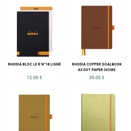
RHODIÁ BLOC LE R N°18 LIGNÉ
RHODIÁ COPPER GOALBOOK
A5 DOT PAPER IVOIRE
12.00
€
30.00
€
ADD TO CART
ADD TO CART