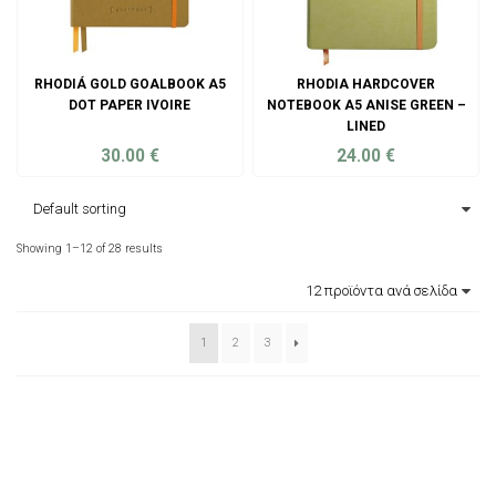
RHODIÁ GOLD GOALBOOK A5
RHODIA HARDCOVER
DOT PAPER IVOIRE
NOTEBOOK A5 ANISE GREEN –
LINED
30.00
€
24.00
€
ADD TO CART
ADD TO CART
Showing 1–12 of 28 results
1
2
3