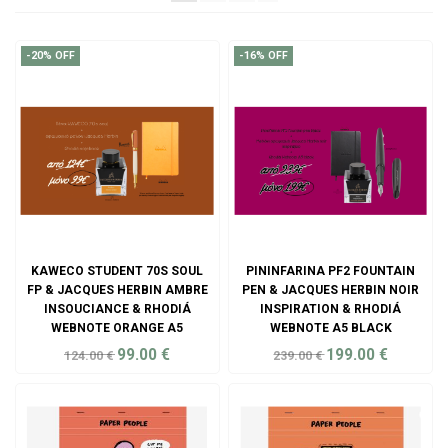
-20% OFF
-16% OFF
KAWECO STUDENT 70S SOUL
PININFARINA PF2 FOUNTAIN
FP & JACQUES HERBIN AMBRE
PEN & JACQUES HERBIN NOIR
INSOUCIANCE & RHODIÁ
INSPIRATION & RHODIÁ
WEBNOTE ORANGE A5
WEBNOTE A5 BLACK
99.00
€
199.00
€
124.00
€
239.00
€
ADD TO CART
ADD TO CART