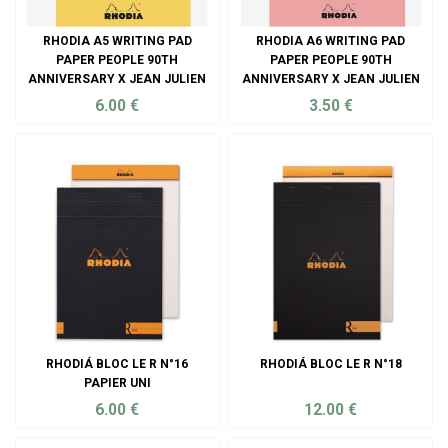
RHODIA A5 WRITING PAD
RHODIA A6 WRITING PAD
PAPER PEOPLE 90TH
PAPER PEOPLE 90TH
ANNIVERSARY X JEAN JULIEN
ANNIVERSARY X JEAN JULIEN
6.00
€
3.50
€
ADD TO CART
ADD TO CART
RHODIÁ BLOC LE R N°16
RHODIÁ BLOC LE R N°18
PAPIER UNI
6.00
€
12.00
€
ADD TO CART
ADD TO CART