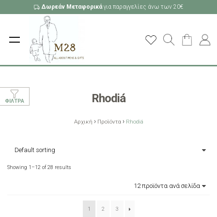
Δωρεάν Μεταφορικά
για παραγγελίες άνω των 20€
Rhodiá
ΦΊΛΤΡΑ
›
›
Αρχική
Προϊόντα
Rhodiá
Showing 1–12 of 28 results
1
2
3