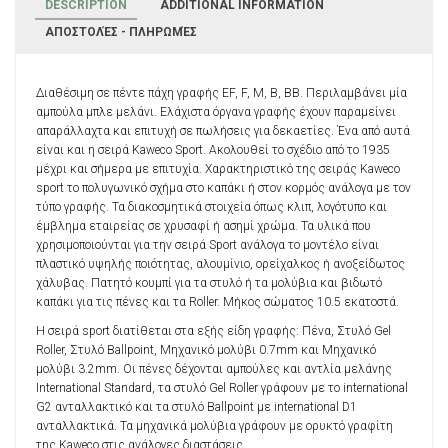
DESCRIPTION
ADDITIONAL INFORMATION
ΑΠΟΣΤΟΛΈΣ - ΠΛΗΡΩΜΈΣ
Διαθέσιμη σε πέντε πάχη γραφής EF, F, M, B, BB. Περιλαμβάνει μία
αμπούλα μπλε μελάνι. Ελάχιστα όργανα γραφής έχουν παραμείνει
απαράλλαχτα και επιτυχή σε πωλήσεις για δεκαετίες. Ένα από αυτά
είναι και η σειρά Kaweco Sport. Ακολουθεί το σχέδιο από το 1935
μέχρι και σήμερα με επιτυχία. Χαρακτηριστικό της σειράς Kaweco
sport το πολυγωνικό σχήμα στο καπάκι ή στον κορμός ανάλογα με τον
τύπο γραφής. Τα διακοσμητικά στοιχεία όπως κλιπ, λογότυπο και
έμβλημα εταιρείας σε χρυσαφί ή ασημί χρώμα. Τα υλικά που
χρησιμοποιούνται για την σειρά Sport ανάλογα το μοντέλο είναι
πλαστικό υψηλής ποιότητας, αλουμίνιο, ορείχαλκος ή ανοξείδωτος
χάλυβας. Πατητό κουμπί για τα στυλό ή τα μολύβια και βιδωτό
καπάκι για τις πένες και τα Roller. Μήκος σώματος 10.5 εκατοστά.
Η σειρά sport διατίθεται στα εξής είδη γραφής: Πένα, Στυλό Gel
Roller, Στυλό Ballpoint, Μηχανικό μολύβι 0.7mm και Μηχανικό
μολύβι 3.2mm. Οι πένες δέχονται αμπούλες και αντλία μελάνης
International Standard, τα στυλό Gel Roller γράφουν με το international
G2 ανταλλακτικό και τα στυλό Ballpoint με international D1
ανταλλακτικά. Τα μηχανικά μολύβια γράφουν με ορυκτό γραφίτη
της Kaweco στις ανάλογες διαστάσεις.