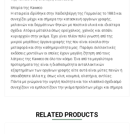
Ιστορία της Kaweco
Η εταιρεία ιδρύθηκε στην Χαϊδελβέργη της Γερμανίας το 1883 και
συνεχίζει μέχρι και σήμερα την κατασκευή οργάνων γραφής,
μελανιών και δερμάτινων θηκών με ποιοτικά υλικά και ιδιαίτερα
σχέδια. Ατόφια μέταλλα όπως ορείχαλκος, χαλκός και ατσάλι
κυριαρχούν στην γκάμα. Έχει γίνει πλέον πολύ γνωστή από της
μικρού μεγέθους όργανα γραφής της που είναι εύκολα στην
μεταφορά και στην καθημερινότητα μας. Παράγει συλλεκτικές
εκδόσεις μοντέλων οι οποίες έχουν μεγάλη ζήτηση από τους
λάτρεις της Kaweco σε όλο τον κόσμο. Ένα από τα μεγαλύτερα
προτερήματα της είναι η διαθεσιμότητα ανταλλακτικών
εξαρτημάτων των οργάνων γραφής είτε αυτά είναι μύτες πενών ή
οποιαδήποτε άλλα π.χ. όπως κλιπ, κουμπιά, ελατήρια, αντλίες.
Πάντα με γνώμονα την υψηλή ποιότητα και τον κλασσικό σχεδιασμό
συνεχίζουν να εμπλουτίζουν την γκάμα προϊόντων μέχρι και σήμερα.
RELATED PRODUCTS