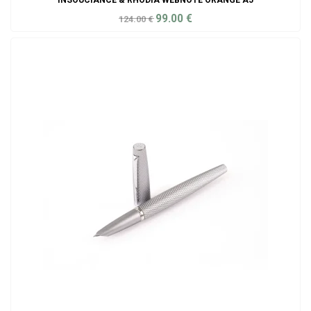
INSOUCIANCE & RHODIÁ WEBNOTE ORANGE A5
99.00
€
124.00
€
ADD TO CART