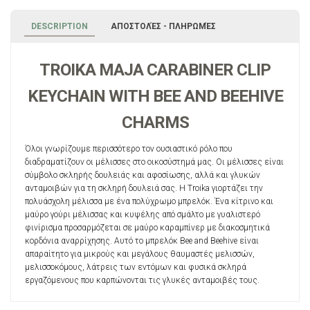
DESCRIPTION
ΑΠΟΣΤΟΛΈΣ - ΠΛΗΡΩΜΈΣ
TROIKA MAJA CARABINER CLIP
KEYCHAIN WITH BEE AND BEEHIVE
CHARMS
Όλοι γνωρίζουμε περισσότερο τον ουσιαστικό ρόλο που
διαδραματίζουν οι μέλισσες στο οικοσύστημά μας. Οι μέλισσες είναι
σύμβολο σκληρής δουλειάς και αφοσίωσης, αλλά και γλυκών
ανταμοιβών για τη σκληρή δουλειά σας. Η Troika γιορτάζει την
πολυάσχολη μέλισσα με ένα πολύχρωμο μπρελόκ. Ένα κίτρινο και
μαύρο γούρι μέλισσας και κυψέλης από σμάλτο με γυαλιστερό
φινίρισμα προσαρμόζεται σε μαύρο καραμπίνερ με διακοσμητικά
κορδόνια αναρρίχησης. Αυτό το μπρελόκ Bee and Beehive είναι
απαραίτητο για μικρούς και μεγάλους θαυμαστές μελισσών,
μελισσοκόμους, λάτρεις των εντόμων και φυσικά σκληρά
εργαζόμενους που καρπώνονται τις γλυκές ανταμοιβές τους.