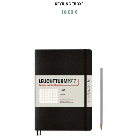
KEYRING “BOX”
16.00
€
ADD TO CART