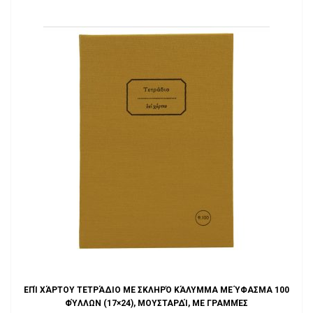
ΕΠΊ ΧΆΡΤΟΥ ΤΕΤΡΆΔΙΟ ΜΕ ΣΚΛΗΡΌ ΚΆΛΥΜΜΑ ΜΕ ΎΦΑΣΜΑ 100
ΦΎΛΛΩΝ (17×24), ΜΟΥΣΤΑΡΔΊ, ΜΕ ΓΡΑΜΜΈΣ