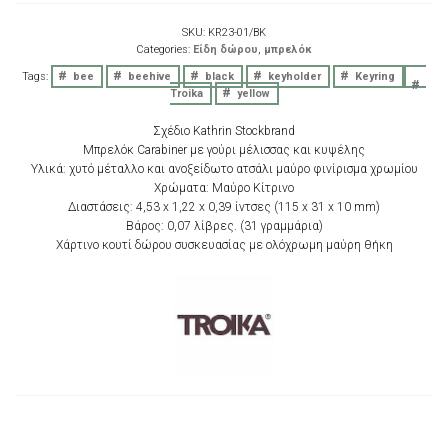
With
Bee
SKU:
KR23-01/BK
and
Categories:
Είδη δώρου
,
μπρελόκ
Beehive
Tags:
bee
beehive
black
keyholder
Keyring
Charms
Troika
yellow
quantity
Σχέδιο Kathrin Stockbrand
Μπρελόκ Carabiner με γούρι μέλισσας και κυψέλης
Υλικά: χυτό μέταλλο και ανοξείδωτο ατσάλι μαύρο φινίρισμα χρωμίου
Χρώματα: Μαύρο Κίτρινο
Διαστάσεις: 4,53 x 1,22 x 0,39 ίντσες (115 x 31 x 10 mm)
Βάρος: 0,07 λίβρες. (31 γραμμάρια)
Χάρτινο κουτί δώρου συσκευασίας με ολόχρωμη μαύρη θήκη