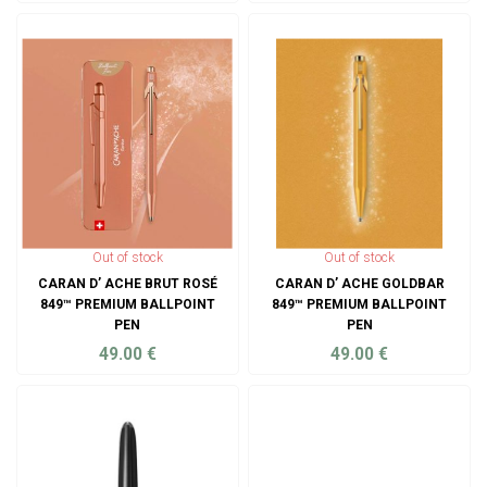
ADD TO CART
ADD TO CART
Out of stock
Out of stock
CARAN D’ ACHE BRUT ROSÉ
CARAN D’ ACHE GOLDBAR
849™ PREMIUM BALLPOINT
849™ PREMIUM BALLPOINT
PEN
PEN
49.00
€
49.00
€
ADD TO CART
ADD TO CART