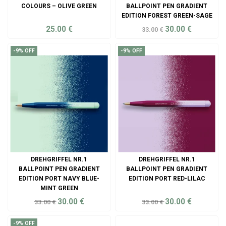
COLOURS – OLIVE GREEN
BALLPOINT PEN GRADIENT
EDITION FOREST GREEN-SAGE
25.00
€
30.00
€
33.00
€
ADD TO CART
ADD TO CART
-9% OFF
-9% OFF
DREHGRIFFEL NR.1
DREHGRIFFEL NR.1
BALLPOINT PEN GRADIENT
BALLPOINT PEN GRADIENT
EDITION PORT NAVY BLUE-
EDITION PORT RED-LILAC
MINT GREEN
30.00
€
30.00
€
33.00
€
33.00
€
ADD TO CART
ADD TO CART
-9% OFF