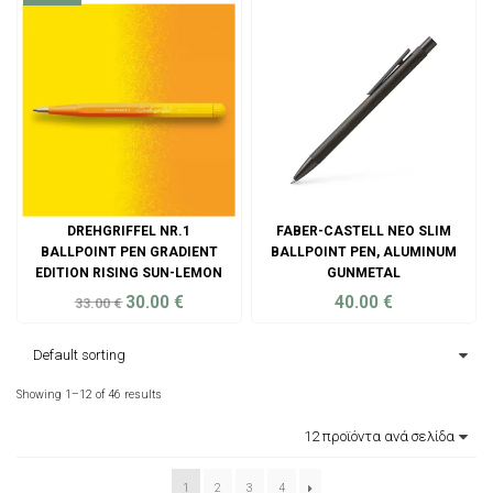
DREHGRIFFEL NR.1
FABER-CASTELL NEO SLIM
BALLPOINT PEN GRADIENT
BALLPOINT PEN, ALUMINUM
EDITION RISING SUN-LEMON
GUNMETAL
30.00
€
40.00
€
33.00
€
ADD TO CART
ADD TO CART
Showing 1–12 of 46 results
1
2
3
4