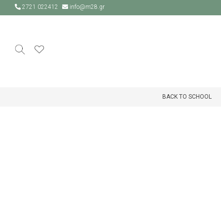
2721 022412
info@m28.gr
BACK TO SCHOOL