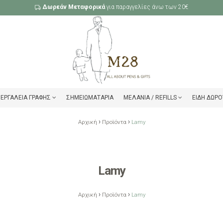
Δωρεάν Μεταφορικά
για παραγγελίες άνω των 20€
ΕΡΓΑΛΕΊΑ ΓΡΑΦΉΣ
ΣΗΜΕΙΩΜΑΤΆΡΙΑ
ΜΕΛΆΝΙΑ / REFILLS
ΕΊΔΗ ΔΏΡΟ
›
›
Αρχική
Προϊόντα
Lamy
Lamy
›
›
Αρχική
Προϊόντα
Lamy