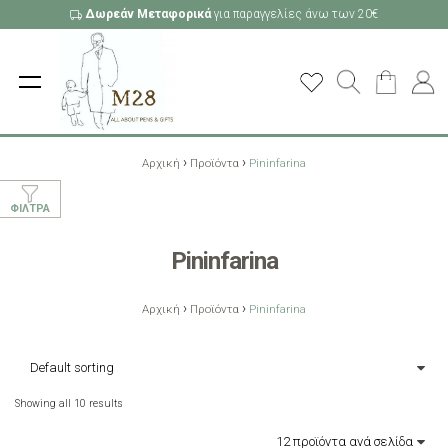
Δωρεάν Μεταφορικά
για παραγγελίες άνω των 20€
›
›
Αρχική
Προϊόντα
Pininfarina
ΦΊΛΤΡΑ
Pininfarina
›
›
Αρχική
Προϊόντα
Pininfarina
Showing all 10 results