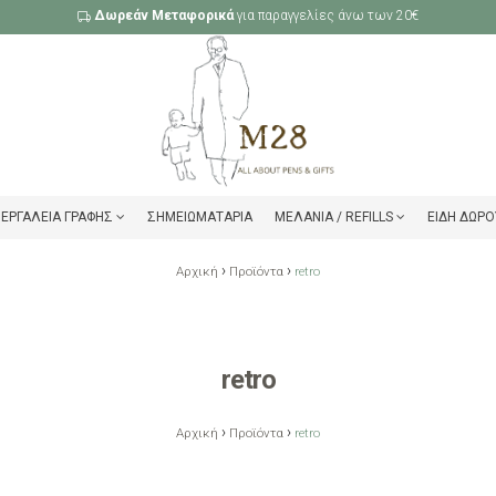
Δωρεάν Μεταφορικά
για παραγγελίες άνω των 20€
ΕΡΓΑΛΕΊΑ ΓΡΑΦΉΣ
ΣΗΜΕΙΩΜΑΤΆΡΙΑ
ΜΕΛΆΝΙΑ / REFILLS
ΕΊΔΗ ΔΏΡΟ
›
›
Αρχική
Προϊόντα
retro
retro
›
›
Αρχική
Προϊόντα
retro