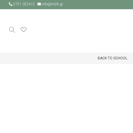
2721 022412
info@m28.gr
BACK TO SCHOOL