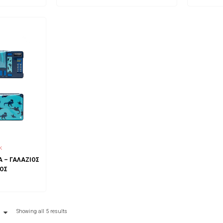
ART
ADD TO CART
k
Α – ΓΑΛΆΖΙΟΣ
ΟΣ
ART
Showing all 5 results