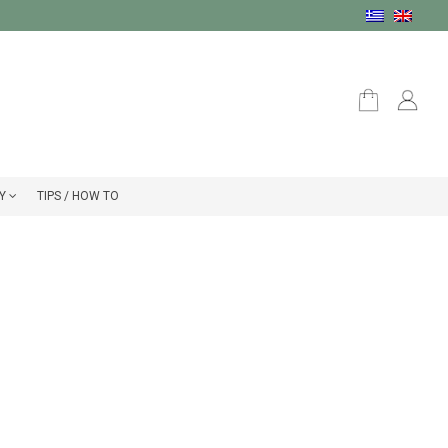
Υ
TIPS / HOW TO