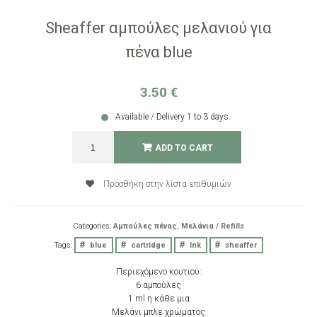
Sheaffer αμπούλες μελανιού για
πένα blue
3.50
€
Available / Delivery 1 to 3 days.
Sheaffer
ADD TO CART
αμπούλες
μελανιού
για
Πρόσθήκη στην λίστα επιθυμιών
πένα
blue
quantity
Categories:
Αμπούλες πένας
,
Μελάνια / Refills
Tags:
blue
cartridge
Ink
sheaffer
Περιεχόμενο κουτιού:
6 αμπούλες
1 ml η κάθε μια
Μελάνι μπλε χρώματος