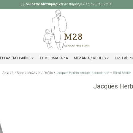
Δωρεάν Μεταφορικά
για παραγγελίες άνω των 20€
ΕΡΓΑΛΕΊΑ ΓΡΑΦΉΣ
ΣΗΜΕΙΩΜΑΤΆΡΙΑ
ΜΕΛΆΝΙΑ / REFILLS
ΕΊΔΗ ΔΏΡ
›
›
›
Αρχική
Shop
Μελάνια / Refills
Jacques Herbin Ambre Insouciance – 50ml Bottle
Jacques Herb