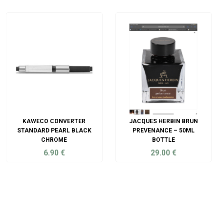
ADD TO CART
ADD TO CART
KAWECO CONVERTER
JACQUES HERBIN BRUN
STANDARD PEARL BLACK
PREVENANCE – 50ML
CHROME
BOTTLE
6.90
€
29.00
€
ADD TO CART
ADD TO CART