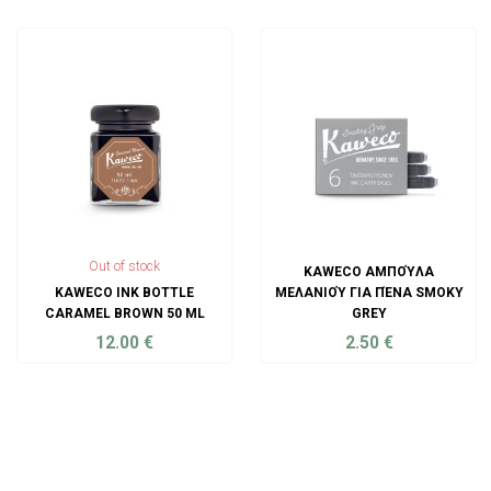
ADD TO CART
ADD TO CART
Out of stock
KAWECO ΑΜΠΟΎΛΑ
KAWECO INK BOTTLE
ΜΕΛΑΝΙΟΎ ΓΙΑ ΠΈΝΑ SMOKY
CARAMEL BROWN 50 ML
GREY
12.00
€
2.50
€
ADD TO CART
ADD TO CART