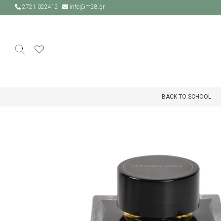
2721 022412
info@m28.gr
BACK TO SCHOOL