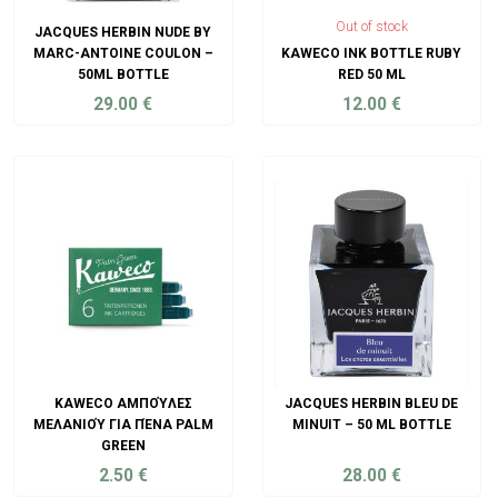
Out of stock
JACQUES HERBIN NUDE BY
MARC-ANTOINE COULON –
KAWECO INK BOTTLE RUBY
50ML BOTTLE
RED 50 ML
29.00
€
12.00
€
ADD TO CART
ADD TO CART
KAWECO ΑΜΠΟΎΛΕΣ
JACQUES HERBIN BLEU DE
ΜΕΛΑΝΙΟΎ ΓΙΑ ΠΈΝΑ PALM
MINUIT – 50 ML BOTTLE
GREEN
2.50
€
28.00
€