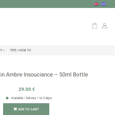
ΟΥ
TIPS / HOW TO
in Ambre Insouciance – 50ml Bottle
29.00
€
Available / Delivery 1 to 3 days.
ADD TO CART