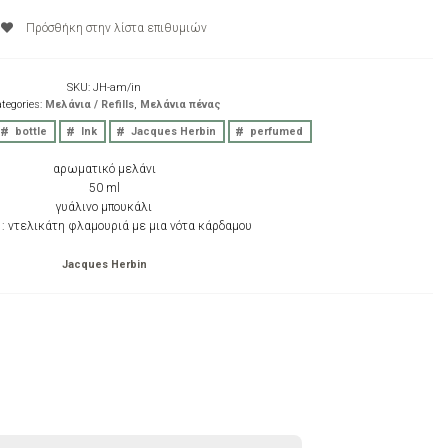
Πρόσθήκη στην λίστα επιθυμιών
SKU:
JH-am/in
tegories:
Μελάνια / Refills
,
Μελάνια πένας
bottle
Ink
Jacques Herbin
perfumed
αρωματικό μελάνι
50 ml
γυάλινο μπουκάλι
: ντελικάτη φλαμουριά με μια νότα κάρδαμου
Jacques Herbin