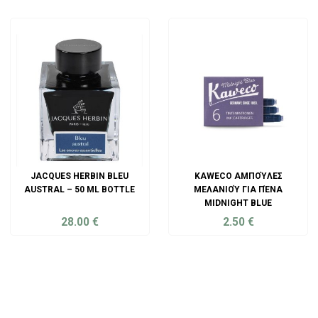
ADD TO CART
ADD TO CART
JACQUES HERBIN BLEU
KAWECO ΑΜΠΟΎΛΕΣ
AUSTRAL – 50 ML BOTTLE
ΜΕΛΑΝΙΟΎ ΓΙΑ ΠΈΝΑ
MIDNIGHT BLUE
28.00
€
2.50
€
ADD TO CART
ADD TO CART