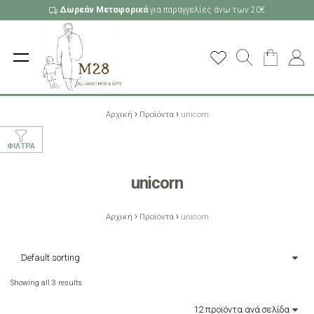
Δωρεάν Μεταφορικά
για παραγγελίες άνω των 20€
›
›
Αρχική
Προϊόντα
unicorn
ΦΊΛΤΡΑ
unicorn
›
›
Αρχική
Προϊόντα
unicorn
Showing all 3 results