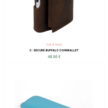
Out of stock
C- SECURE BUFFALO COINWALLET
48.00
€
ADD TO CART