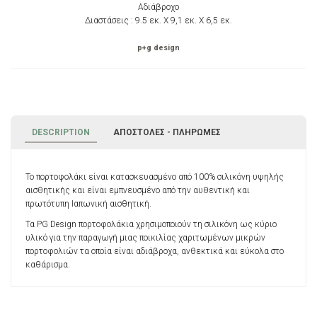
Αδιάβροχο
Διαστάσεις : 9.5 εκ. X 9,1 εκ. X 6,5 εκ.
p+g design
DESCRIPTION
ΑΠΟΣΤΟΛΈΣ - ΠΛΗΡΩΜΈΣ
Το πορτοφολάκι είναι κατασκευασμένο από 100% σιλικόνη υψηλής
αισθητικής και είναι εμπνευσμένο από την αυθεντική και
πρωτότυπη Ιαπωνική αισθητική.
Τα PG Design πορτοφολάκια χρησιμοποιούν τη σιλικόνη ως κύριο
υλικό για την παραγωγή μιας ποικιλίας χαριτωμένων μικρών
πορτοφολιών τα οποία είναι αδιάβροχα, ανθεκτικά και εύκολα στο
καθάρισμα.