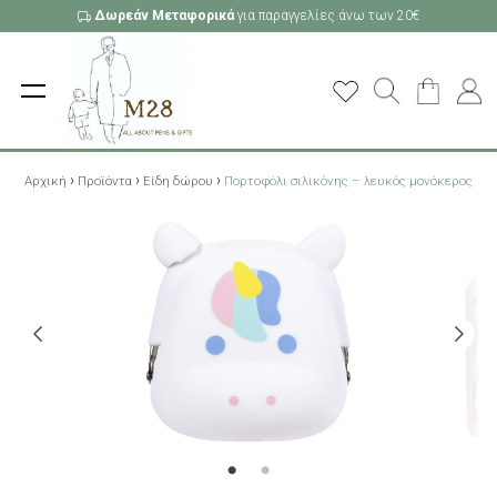
Δωρεάν Μεταφορικά
για παραγγελίες άνω των 20€
›
›
›
Αρχική
Προϊόντα
Είδη δώρου
Πορτοφόλι σιλικόνης – λευκός μονόκερος