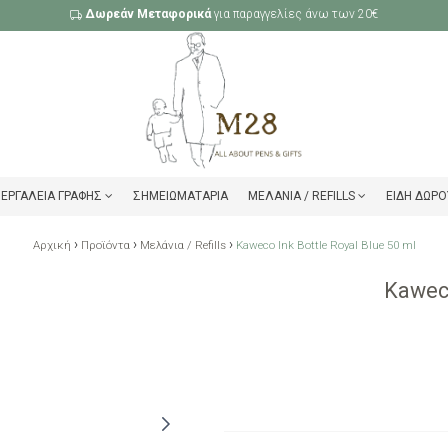
Δωρεάν Μεταφορικά
για παραγγελίες άνω των 20€
ΕΡΓΑΛΕΊΑ ΓΡΑΦΉΣ
ΣΗΜΕΙΩΜΑΤΆΡΙΑ
ΜΕΛΆΝΙΑ / REFILLS
ΕΊΔΗ ΔΏΡΟ
›
›
›
Αρχική
Προϊόντα
Μελάνια / Refills
Kaweco Ink Bottle Royal Blue 50 ml
Kaweco