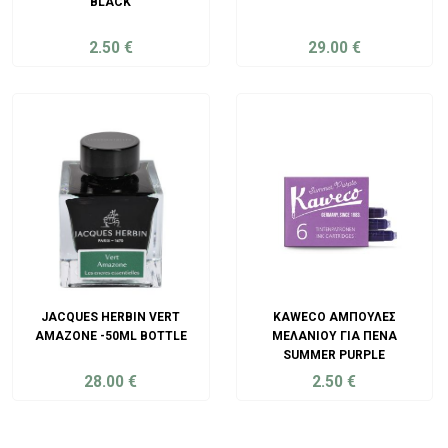
BLACK
2.50
€
29.00
€
ADD TO CART
ADD TO CART
JACQUES HERBIN VERT
KAWECO ΑΜΠΟΎΛΕΣ
AMAZONE -50ML BOTTLE
ΜΕΛΑΝΙΟΎ ΓΙΑ ΠΈΝΑ
SUMMER PURPLE
28.00
€
2.50
€
ADD TO CART
ADD TO CART