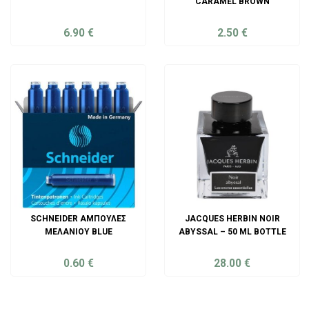
CARAMEL BROWN
6.90
€
2.50
€
ADD TO CART
ADD TO CART
SCHNEIDER ΑΜΠΟΎΛΕΣ
JACQUES HERBIN NOIR
ΜΕΛΑΝΙΟΎ BLUE
ABYSSAL – 50 ML BOTTLE
0.60
€
28.00
€
ADD TO CART
ADD TO CART