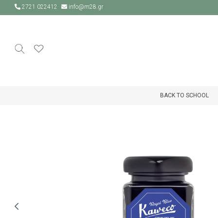
2721 022412
info@m28.gr
BACK TO SCHOOL