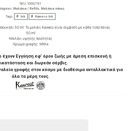
SKU:
10002191
tegories:
Μελάνια / Refills
,
Μελάνια πένας
Tags:
Ink
Kaweco Ink
μπουκάλι 50 ml. Το μελάνι Kaweco είναι συμβατό με κάθε τύπο πένας.
-50 ml
-Μελάνι υψηλής ποιότητας
-Χρώμα γραφής: Μπλε
o έχουν Εγγύηση εφ’ όρου ζωής με άμεση επισκευή ή
τικατάσταση και δωρεάν σέρβις.
γαλεία γραφής στον κόσμο με διαθέσιμα ανταλλακτικά για
όλα τα μέρη τους.