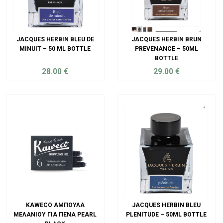
JACQUES HERBIN BLEU DE
JACQUES HERBIN BRUN
MINUIT – 50 ML BOTTLE
PREVENANCE – 50ML
BOTTLE
28.00
€
29.00
€
ADD TO CART
ADD TO CART
KAWECO ΑΜΠΟΎΛΑ
JACQUES HERBIN BLEU
ΜΕΛΑΝΙΟΎ ΓΙΑ ΠΈΝΑ PEARL
PLENITUDE – 50ML BOTTLE