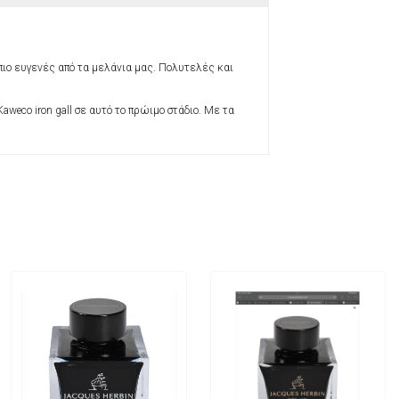
ο πιο ευγενές από τα μελάνια μας. Πολυτελές και
weco iron gall σε αυτό το πρώιμο στάδιο. Με τα