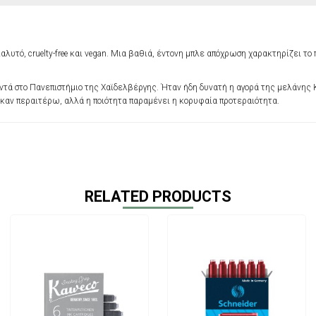
ιαλυτό, cruelty-free και vegan. Μια βαθιά, έντονη μπλε απόχρωση χαρακτηρίζει τ
τά στο Πανεπιστήμιο της Χαϊδελβέργης. Ήταν ήδη δυνατή η αγορά της μελάνης Ka
ηκαν περαιτέρω, αλλά η ποιότητα παραμένει η κορυφαία προτεραιότητα.
RELATED PRODUCTS