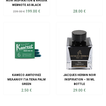
NOIR INSPIRATION & RHODIÁ
WEBNOTE A5 BLACK
199.00
€
28.00
€
239.00
€
ADD TO CART
ADD TO CART
KAWECO ΑΜΠΟΎΛΕΣ
JACQUES HERBIN NOIR
ΜΕΛΑΝΙΟΎ ΓΙΑ ΠΈΝΑ PALM
INSPIRATION – 50 ML
GREEN
BOTTLE
2.50
€
29.00
€
ADD TO CART
ADD TO CART