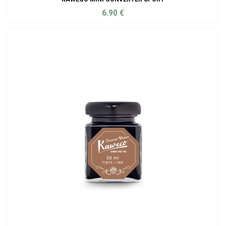
6.90
€
ADD TO CART