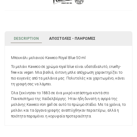
DESCRIPTION
ΑΠΟΣΤΟΛΈΣ - ΠΛΗΡΩΜΈΣ
Μπουκάλι μελανιού Kaweco Royal Blue 50 ml
Το μελάνι Kaweco σε χρώμα royal blue είναι υδατοδιαλυτό, cruelty-
free και vegan. Μια βαθιά, έντονη μπλε απόχρωση χαρακτηρίζει το
πιο ευγενές από τα μελάνια μας. Πολυτελές και χαριτωμένο, κάνει
τη γραφή σας να λάμπει.
Όλα ξεκίνησαν το 1883 σε ένα μικρό κατάστημα κοντά στο
Πανεπιστήμιο της Χαϊδελβέργης. Ήταν ήδη δυνατή η αγορά της
μελάνης Kaweco iron gall σε αυτό το πρώιμο στάδιο. Με τα χρόνια, το
μελάνι και τα όργανα γραφής αναπτύχθηκαν περαιτέρω, αλλά η
ποιότητα παραμένει η κορυφαία προτεραιότητα.