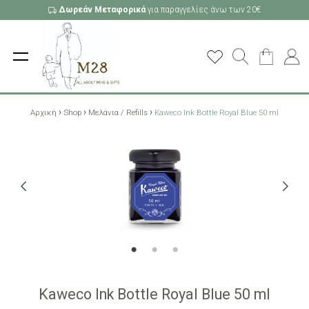
Δωρεάν Μεταφορικά
για παραγγελίες άνω των 20€
›
›
›
Αρχική
Shop
Μελάνια / Refills
Kaweco Ink Bottle Royal Blue 50 ml
Kaweco Ink Bottle Royal Blue 50 ml