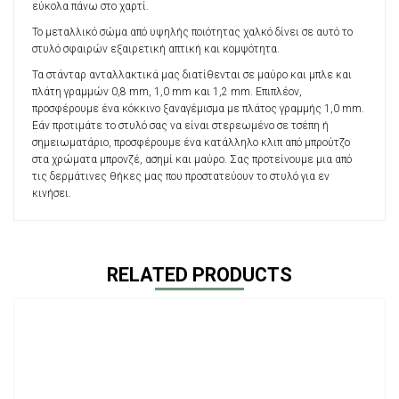
εύκολα πάνω στο χαρτί.
Το μεταλλικό σώμα από υψηλής ποιότητας χαλκό δίνει σε αυτό το
στυλό σφαιρών εξαιρετική απτική και κομψότητα.
Τα στάνταρ ανταλλακτικά μας διατίθενται σε μαύρο και μπλε και
πλάτη γραμμών 0,8 mm, 1,0 mm και 1,2 mm. Επιπλέον,
προσφέρουμε ένα κόκκινο ξαναγέμισμα με πλάτος γραμμής 1,0 mm.
Εάν προτιμάτε το στυλό σας να είναι στερεωμένο σε τσέπη ή
σημειωματάριο, προσφέρουμε ένα κατάλληλο κλιπ από μπρούτζο
στα χρώματα μπρονζέ, ασημί και μαύρο. Σας προτείνουμε μια από
τις δερμάτινες θήκες μας που προστατεύουν το στυλό για εν
κινήσει.
RELATED PRODUCTS