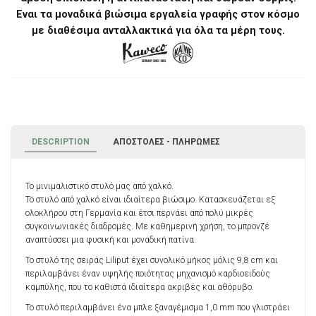
Eναι τα μοναδικά βιώσιμα εργαλεία γραφής στον κόσμο
με διαθέσιμα ανταλλακτικά για όλα τα μέρη τους.
DESCRIPTION
ΑΠΟΣΤΟΛΈΣ - ΠΛΗΡΩΜΈΣ
Το μινιμαλιστικό στυλό μας από χαλκό.
Το στυλό από χαλκό είναι ιδιαίτερα βιώσιμο. Κατασκευάζεται εξ
ολοκλήρου στη Γερμανία και έτσι περνάει από πολύ μικρές
συγκοινωνιακές διαδρομές. Με καθημερινή χρήση, το μπρονζέ
αναπτύσσει μια φυσική και μοναδική πατίνα.
Το στυλό της σειράς Liliput έχει συνολικό μήκος μόλις 9,8 cm και
περιλαμβάνει έναν υψηλής ποιότητας μηχανισμό καρδιοειδούς
καμπύλης, που το καθιστά ιδιαίτερα ακριβές και αθόρυβο.
Το στυλό περιλαμβάνει ένα μπλε ξαναγέμισμα 1,0 mm που γλιστράει