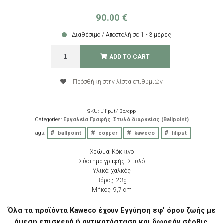
90.00
€
Διαθέσιμο / Αποστολή σε 1 - 3 μέρες
Kaweco
ADD TO CART
LILIPUT
Ball
Pen
Πρόσθήκη στην λίστα επιθυμιών
Copper
quantity
SKU:
Liliput/ Bp/cpp
Categories:
Εργαλεία Γραφής
,
Στυλό διαρκείας (Ballpoint)
Tags:
ballpoint
copper
kaweco
liliput
Χρώμα: Κόκκινο
Σύστημα γραφής: Στυλό
Υλικό: χαλκός
Βάρος: 23g
Μήκος: 9,7 cm
Όλα τα προϊόντα Kaweco έχουν Εγγύηση εφ’ όρου ζωής με
άμεση επισκευή ή αντικατάσταση και δωρεάν σέρβις.