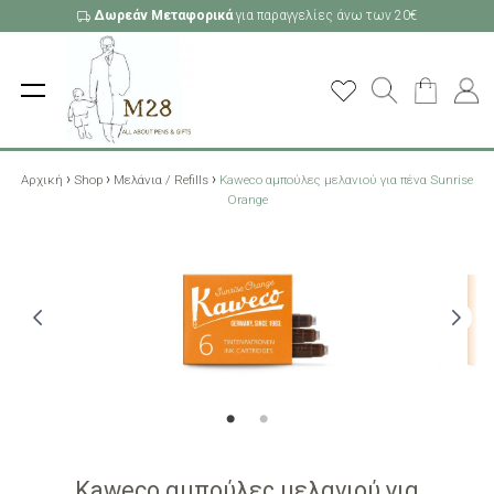
Δωρεάν Μεταφορικά
για παραγγελίες άνω των 20€
›
›
›
Αρχική
Shop
Μελάνια / Refills
Kaweco αμπούλες μελανιού για πένα Sunrise
Orange
Kaweco αμπούλες μελανιού για