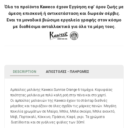
Όλα τα προϊόντα Kaweco έχουν Εγγύηση εφ’ όρου ζωής με
άμεση επισκευή ή αντικατάσταση και δωρεάν σέρβις.
Eναι τα μοναδικά βιώσιμα εργαλεία γραφής στον κόσμο
με διαθέσιμα ανταλλακτικά για όλα τα μέρη τους.
DESCRIPTION
ΑΠΟΣΤΟΛΈΣ - ΠΛΗΡΩΜΈΣ
Αμπούλες μελάνης Kaweco Sunrise Orange 6 τεμάχια. Κορυφαίας
ποιότητας μελάνια με πολύ καλή ροή στην πένα και στο χαρτί.
Οι αμπούλες μελανιών της Kaweco έχουν το στάνταρ διεθνές
μέγεθος και ταιριάζουν σε όλες σχεδόν τις μάρκες πενών. Μεγάλη
ποικιλία χρωμάτων σε Μαύρο, Μπλε, Μπλε σκούρο, Μπλε ανοικτό,
Μοβ, Πορτοκαλί, Κόκκινο, Πράσινο, Καφέ, γκρι. Τα χρώματα
διατίθενται και σε γυάλινες φιάλες των 30ml.