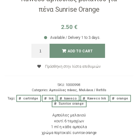
πένα Sunrise Orange
2.50
€
Available / Delivery 1 to 3 days.
Kaweco
ADD TO CART
αμπούλες
μελανιού
για
Πρόσθήκη στην λίστα επιθυμιών
πένα
Sunrise
Orange
SKU:
10000998
quantity
Categories:
Αμπούλες πένας
,
Μελάνια / Refills
Tags:
cartridge
Ink
kaweco
Kaweco Ink
orange
Sunrise orange
Αμπούλες μελανιού
κουτί 6 τεμαχίων
1 ml η κάθε αμπούλα
χρώμα πορτοκαλί sunrise orange